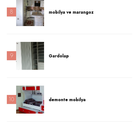
8
mobilya ve marangoz
9
Gardolap
10
demonte mobilya