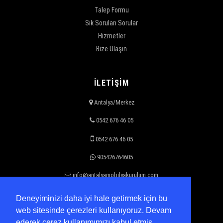
Talep Formu
Sık Sorulan Sorular
Hizmetler
Bize Ulaşın
İLETİŞİM
Antalya/Merkez
0542 676 46 05
0542 676 46 05
905426764605
info@antalyamobilyakurulum.com
Deneyiminizi daha iyi hale getirmek için bu
web sitesinde çerezleri kullanıyoruz. Devam
ÇALIŞMA SAATLERİ
ederek çerez kullanımımızı kabul etmiş