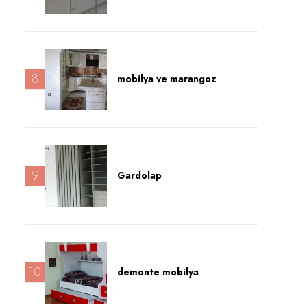
8
mobilya ve marangoz
9
Gardolap
10
demonte mobilya