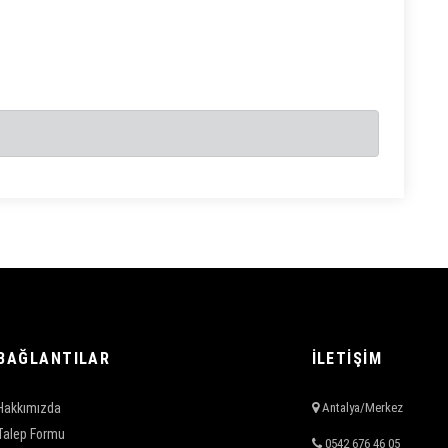
BAĞLANTILAR
İLETİŞİM
Hakkımızda
Antalya/Merkez
Talep Formu
0542 676 46 05