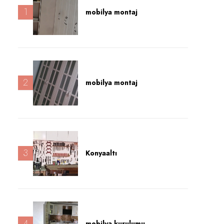
1
mobilya montaj
2
mobilya montaj
3
Konyaaltı
4
mobilya kurulumu