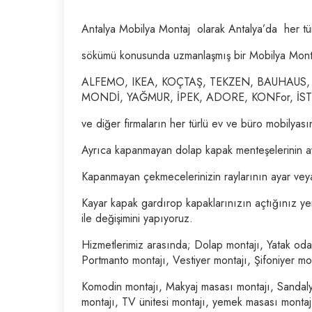
Antalya Mobilya Montaj olarak Antalya’da her tür
sökümü konusunda uzmanlaşmış bir Mobilya Monta
ALFEMO, IKEA, KOÇTAŞ, TEKZEN, BAUHAUS,
MONDİ, YAĞMUR, İPEK, ADORE, KONFor, İST
ve diğer firmaların her türlü ev ve büro mobilyas
Ayrıca kapanmayan dolap kapak menteşelerinin ayar
Kapanmayan çekmecelerinizin raylarının ayar veya o
Kayar kapak gardırop kapaklarınızın açtığınız yer
ile değişimini yapıyoruz.
Hizmetlerimiz arasında; Dolap montajı, Yatak od
Portmanto montajı, Vestiyer montajı, Şifoniyer mon
Komodin montajı, Makyaj masası montajı, Sandalye
montajı, TV ünitesi montajı, yemek masası montaj