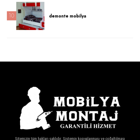
10
demonte mobilya
Sitemizin tüm hakları saklıdır. Sistemin kopyalanması ve çoğaltılması